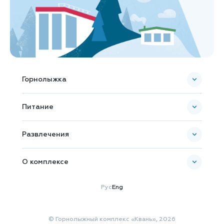
Горнолыжка
Пополнить ски-пасс
Питание
Карта комплекса
Банкетное обслуживание
Развлечения
О комплексе
Новости и Акции
Рус
Eng
Как добраться
Общая информация
© Горнолыжный комплекс «Квань», 2026
Документы