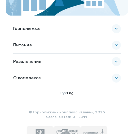
Горнолыжка
Пополнить ски-пасс
Питание
Карта комплекса
Банкетное обслуживание
Развлечения
О комплексе
Новости и Акции
Рус
Eng
Как добраться
Общая информация
© Горнолыжный комплекс «Квань», 2026
Документы
Сделано в
Гром-ИТ СОФТ
Галерея
Сувенирная лавка