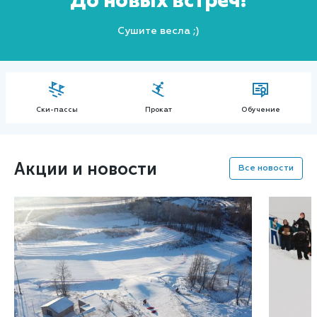
До новых встреч!
Сушите весла ;)
Ски-пассы
Прокат
Обучение
Акции и новости
Все новости