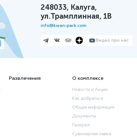
248033, Калуга,
ул.Трамплинная, 1В
info@kwan-park.com
Видео про нас
Развлечения
О комплексе
е
Новости и Акции
Как добраться
Общая информация
Документы
Галерея
Сувенирная лавка