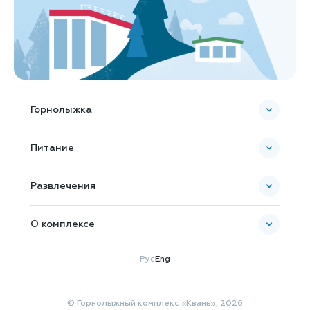
Горнолыжка
Пополнить ски-пасс
Питание
Карта комплекса
Банкетное обслуживание
Развлечения
О комплексе
Новости и Акции
Рус
Eng
Как добраться
Общая информация
© Горнолыжный комплекс «Квань», 2026
Документы