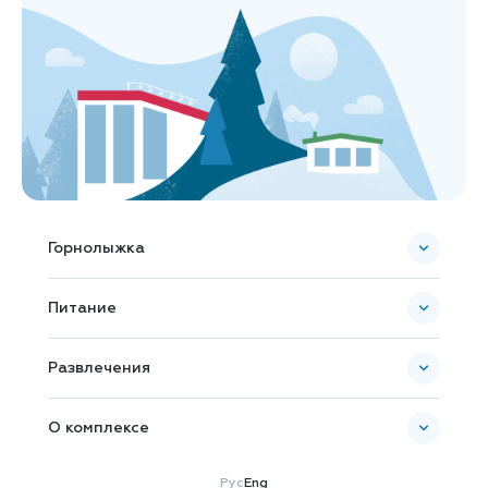
Горнолыжка
Пополнить ски-пасс
Питание
Карта комплекса
Банкетное обслуживание
Развлечения
О комплексе
Новости и Акции
Рус
Eng