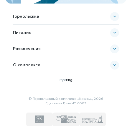
Горнолыжка
Пополнить ски-пасс
Питание
Карта комплекса
Банкетное обслуживание
Развлечения
О комплексе
Новости и Акции
Рус
Eng
Как добраться
Общая информация
© Горнолыжный комплекс «Квань», 2026
Документы
Сделано в
Гром-ИТ СОФТ
Галерея
Сувенирная лавка
Рекламодателям