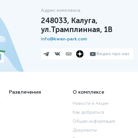
Адрес комплекса
248033, Калуга,
ул.Трамплинная, 1В
info@kwan-park.com
Видео про нас
Развлечения
О комплексе
е
Новости и Акции
Как добраться
Общая информация
Документы