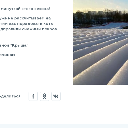
минуткой этого сезона!
 уже не рассчитываем на
тим вас порадовать хоть
одправили снежный покров
овной "Крыша"
ричинам
оделиться